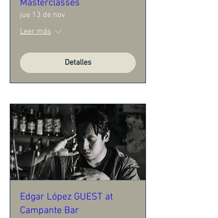
Masterclasses
jue 13 de nov
Leer más
Detalles
Edgar López GUEST at
Campante Bar