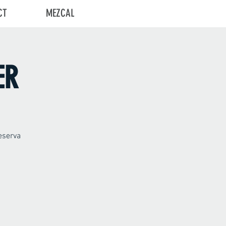
CT
MEZCAL
Log In
ER
eserva